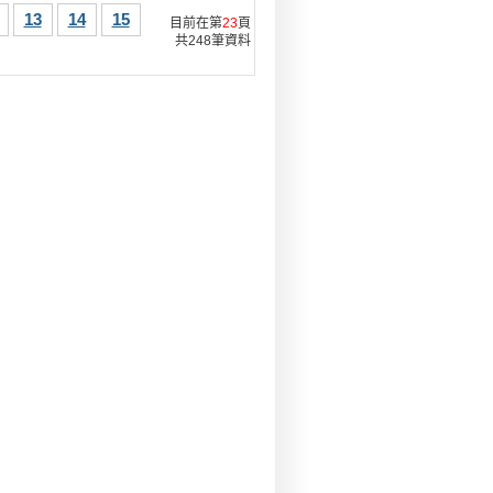
13
14
15
目前在第
23
頁
共248筆資料