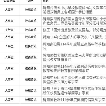
公告單位
類別
標題
轉知台灣省中小學校教職員福利文教基金
人事室
校務資訊
暑假教職員工各項國外參訪活動
轉知教育部委請國立臺灣大學辦理中小
人事室
校務資訊
命教育第二專長及專長增能學分班相關
修正「國外出差旅費報支要點」部分規
主計室
校務資訊
轉知114年全國好人好事代表「八德獎
人事室
校務資訊
轉知南投縣114學年度縣立高級中等學
人事室
校務資訊
宜
轉知國教署檢送國立臺南大學傑出校友遴
人事室
校務資訊
傑出校友推薦事宜
轉知國教署114學年度徵聘商借教師辦
人事室
校務資訊
教育或雙語教育相關業務事宜
轉知中華民國全國公務人員協會與宏泰
人事室
校務資訊
團體保險長照方案事宜
轉知「臺北市114學年度市立高級中等
人事室
校務資訊
新任校長遴選作業簡章」事宜
轉知國教署114學年度徵聘商借教師事宜
人事室
校務資訊