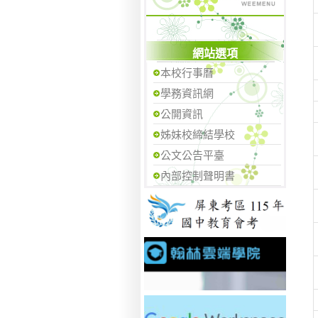
網站選項
本校行事曆
學務資訊網
公開資訊
姊妹校締結學校
公文公告平臺
內部控制聲明書