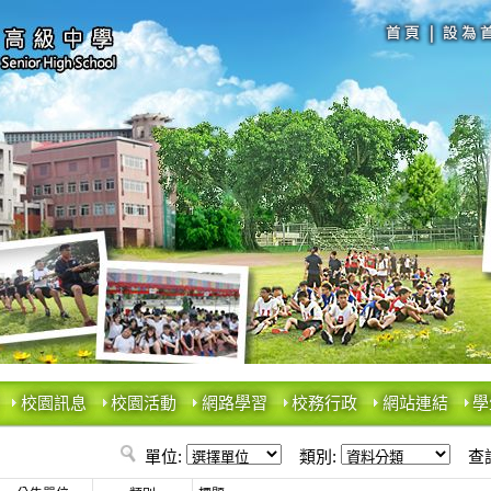
校園訊息
校園活動
網路學習
校務行政
網站連結
學
單位:
類別:
查詢