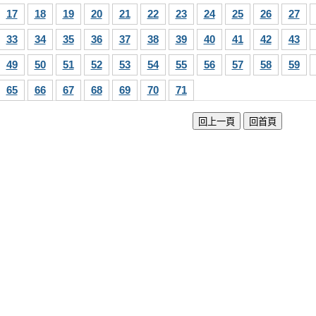
17
18
19
20
21
22
23
24
25
26
27
33
34
35
36
37
38
39
40
41
42
43
49
50
51
52
53
54
55
56
57
58
59
65
66
67
68
69
70
71