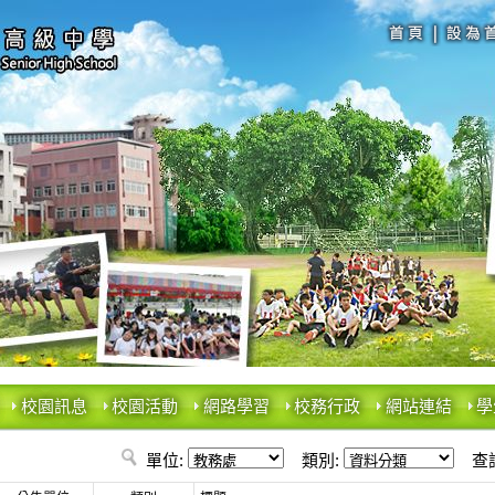
校園訊息
校園活動
網路學習
校務行政
網站連結
學
單位:
類別:
查詢