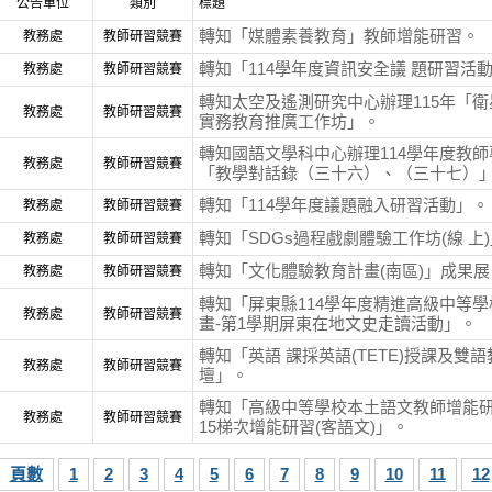
公告單位
類別
標題
轉知「媒體素養教育」教師增能研習。
教務處
教師研習競賽
轉知「114學年度資訊安全議 題研習活
教務處
教師研習競賽
轉知太空及遙測研究中心辦理115年「衛
教務處
教師研習競賽
實務教育推廣工作坊」。
轉知國語文學科中心辦理114學年度教
教務處
教師研習競賽
「教學對話錄（三十六）、（三十七）
轉知「114學年度議題融入研習活動」。
教務處
教師研習競賽
轉知「SDGs過程戲劇體驗工作坊(線 上
教務處
教師研習競賽
轉知「文化體驗教育計畫(南區)」成果展
教務處
教師研習競賽
轉知「屏東縣114學年度精進高級中等
教務處
教師研習競賽
畫-第1學期屏東在地文史走讀活動」。
轉知「英語 課採英語(TETE)授課及雙
教務處
教師研習競賽
壇」。
轉知「高級中等學校本土語文教師增能研
教務處
教師研習競賽
15梯次增能研習(客語文)」。
頁數
1
2
3
4
5
6
7
8
9
10
11
12