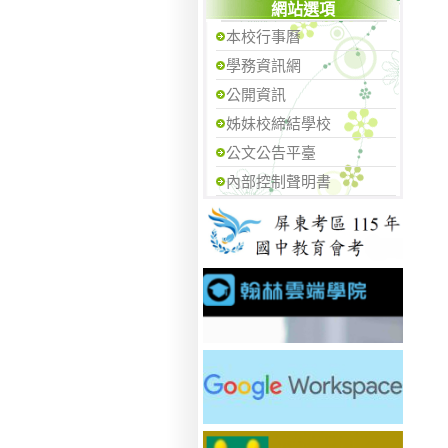
網站選項
本校行事曆
學務資訊網
公開資訊
姊妹校締結學校
公文公告平臺
內部控制聲明書