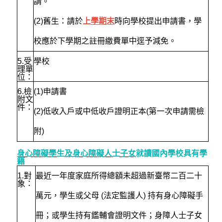
請。
(2)舊生：請於
上學期末
時向學校提出申請書，學
校應於下學期之註冊繳費單中逕予減免。
5.
受
學校
理單
位：
6.
檢
(1)
申請書
附文
件：
(2)低收入戶或中低收戶證明正本(第一次申請需檢
附)
身心障礙學生及身心障礙人士子女
就讀國內學校具有學
籍
1.
對
最近一年度家庭所得總額未超過新臺幣二百二十
象：
萬元，學生或父母 (法定監護人) 持有身心障礙手
冊；或學生持有鑑輔會證明文件；身障人士子女