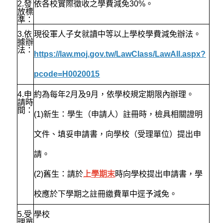
2.
發
依各校實際徵收之學費減免30%。
放標
準：
3.
依
現役軍人子女就讀中等以上學校學費減免辦法。
據辦
法：
https://law.moj.gov.tw/LawClass/LawAll.aspx?
pcode=H0020015
4.
申
約為每年2月及9月，依學校規定期限內辦理。
請時
間：
(1)新生：學生（申請人）註冊時，檢具相關證明
文件、填妥申請書，向學校（受理單位）提出申
請。
(2)舊生：請於
上學期末
時向學校提出申請書，學
校應於下學期之註冊繳費單中逕予減免。
5.
受
學校
理單