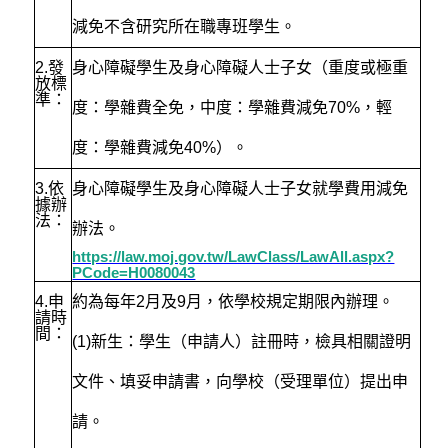
減免不含研究所在職專班學生。
2.
發
身心障礙學生及身心障礙人士子女（重度或極重
放標
準：
度：學雜費全免，中度：學雜費減免70%，輕
度：學雜費減免40%）。
3.
依
身心障礙學生及身心障礙人士子女就學費用減免
據辦
法：
辦法。
https://law.moj.gov.tw/LawClass/LawAll.aspx?
PCode=H0080043
4.
申
約為每年2月及9月，依學校規定期限內辦理。
請時
間：
(1)新生：學生（申請人）註冊時，檢具相關證明
文件、填妥申請書，向學校（受理單位）提出申
請。