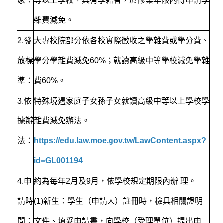
象：
等以上學校，具有學籍者，於修業年限內得申請學
雜費減免。
2.
發
大專校院部分依各校實際徵收之學雜費或學分費、
放標
學分學雜費減免60%；就讀高級中等學校減免學雜
準：
費60%。
3.
依
特殊境遇家庭子女孫子女就讀高級中等以上學校學
據辦
雜費減免辦法。
法：
https://edu.law.moe.gov.tw/LawContent.aspx?
id=GL001194
4.
申
約為每年2月及9月，依學校規定期限內辦 理。
請時
(1)新生：學生（申請人）註冊時，檢具相關證明
間：
文件、填妥申請書，向學校（受理單位）提出申