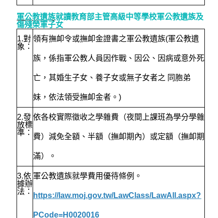
軍公教遺族
就讀教育部主管高級中等學校軍公教遺族及
傷殘榮軍子女
1.
對
領有撫卹令或撫卹金證書之軍公教遺族(軍公教遺
象：
族，係指軍公教人員因作戰、因公、因病或意外死
亡，其婚生子女、養子女或無子女者之 同胞弟
妹，依法領受撫卹金者。)
2.
發
依各校實際徵收之學雜費（夜間上課班為學分學雜
放標
準：
費）減免全額、半額（撫卹期內）或定額（撫卹期
滿）。
3.
依
軍公教遺族就學費用優待條例。
據辦
法：
https://law.moj.gov.tw/LawClass/LawAll.aspx?
PCode=H0020016