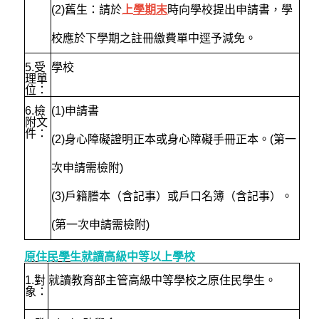
(2)舊生：請於
上學期末
時向學校提出申請書，學
校應於下學期之註冊繳費單中逕予減免。
5.
受
學校
理單
位：
6.
檢
(1)
申請書
附文
件：
(2)身心障礙證明正本或身心障礙手冊正本。(第一
次申請需檢附)
(3)戶籍謄本（含記事）或戶口名簿（含記事）。
(第一次申請需檢附)
原住民學生
就讀高級中等以上學校
1.
對
就讀教育部主管高級中等學校之原住民學生。
象：