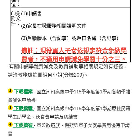
位：
6.
檢
(1)
申請書
附文
件：
(2)家長在職服務相關證明文件
(3)戶籍謄本（含記事）或戶口名簿（含記事）
備註：
現役軍人子女依規定符合免納學
費者，不適用申請減免學費十分之三。
有關申請學雜費減免及教育補助等相關規定如有疑義，
請洽教務處註冊組何小姐
(
分機
209)
。
下載檔案
- 國立潮州高級中學115學年度第1學期各類學雜
費減免申請書
下載檔案
- 國立潮州高級中學115學年度第1學期原住民籍
學生助學金、伙食費申請及切結書
下載檔案
- 軍公教遺族、傷殘榮軍子女就學費用優待申請
書