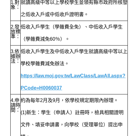
1.
對
就讀高級中等以上學校學生並領有縣市政府所核發
象：
之低收入戶或中低收戶證明書。
2.
發
低收入戶學生（學雜費全免）、中低收入戶學生
放標
準：
（學雜費減免60％）。
3.
依
低收入戶學生及中低收入戶學生就讀高級中等以上
據辦
法：
學校學雜費減免辦法。
https://law.moj.gov.tw/LawClass/LawAll.aspx?
PCode=H0060037
4.
申
約為每年2月及9月，依學校規定期限內辦理。
請時
間：
(1)新生：學生（申請人）註冊時，檢具相關證明
文件、填妥申請書，向學校（受理單位）提出申