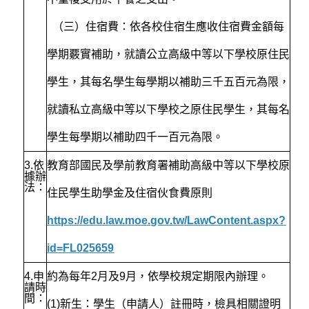
（三）住宿費：依各校住宿生應收住宿費金額每
學期覈實補助，就讀公立高級中等以下學校原住民
學生，其每名學生每學期以
補助三千五百元為限，
就讀私立高級中等以下學校之原住民學生，其每名
學生每學期以補助四千一百元為限。
3.
依
教育部國民及學前教育署補助高級中等以下學校原
據辦
法：
住民學生助學金及住宿伙食費原則
https://edu.law.moe.gov.tw/LawContent.aspx?
id=FL025659
4.
申
約為每年2月及9月，依學校規定期限內辦理。
請時
間：
(1)新生：學生（申請人）註冊時，檢具相關證明