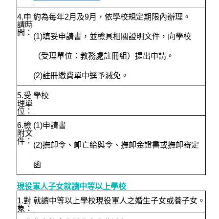
4.
申
約為每年2月及9月，依學校規定期限內辦理。
請時
間：
(1)填妥申請書，並檢具相關證明文件，向學校
（受理單位：教務處註冊組）提出申請。
(2)註冊繳費單中逕予減免。
5.
受
學校
理單
位：
6.
檢
(1)
申請書
附文
件：
(2)撫卹令、卹亡給與令、撫卹金證書或撫卹審定
函
現役軍人子女
就讀中等以上學校
1.
對
就讀中等以上學校現役軍人之婚生子女或養子女。
象：