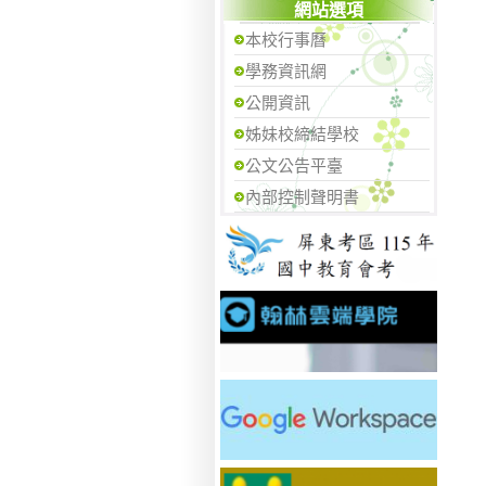
網站選項
本校行事曆
學務資訊網
公開資訊
姊妹校締結學校
公文公告平臺
內部控制聲明書