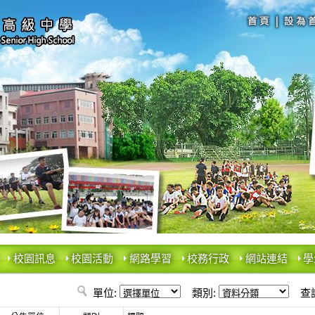
校園訊息
校園活動
網路學習
校務行政
網站連結
學
單位:
類別:
查詢