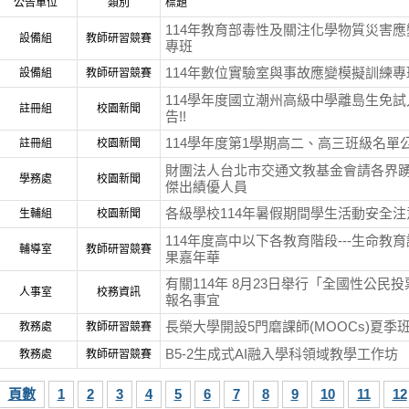
公告單位
類別
標題
114年教育部毒性及關注化學物質災害
設備組
教師研習競賽
專班
114年數位實驗室與事故應變模擬訓練專
設備組
教師研習競賽
114學年度國立潮州高級中學離島生免
註冊組
校園新聞
告!!
114學年度第1學期高二、高三班級名單
註冊組
校園新聞
財團法人台北市交通文教基金會請各界
學務處
校園新聞
傑出績優人員
各級學校114年暑假期間學生活動安全注
生輔組
校園新聞
114年度高中以下各教育階段---生命教
輔導室
教師研習競賽
果嘉年華
有關114年 8月23日舉行「全國性公民
人事室
校務資訊
報名事宜
長榮大學開設5門磨課師(MOOCs)夏季
教務處
教師研習競賽
B5-2生成式AI融入學科領域教學工作坊
教務處
教師研習競賽
頁數
1
2
3
4
5
6
7
8
9
10
11
12