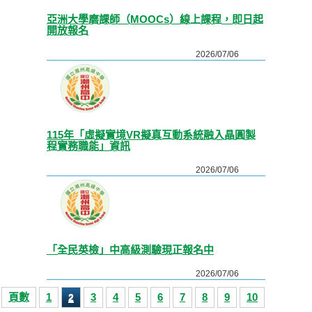
亞洲大學磨課師（MOOCs）線上課程，即日起
開放報名
2026/07/06
115年「虛擬實境VR擬真互動系統融入晶圓製
程實務職能」資訊
2026/07/06
「全民英檢」中高級測驗現正報名中
2026/07/06
頁數
1
3
4
5
6
7
8
9
10
2