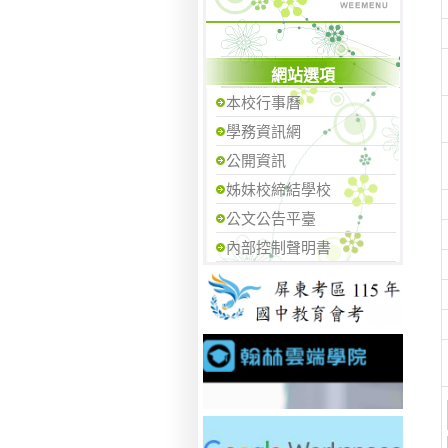
網站選項
本校行事曆
學務資訊網
公開資訊
姊妹校締結學校
公文公告平臺
內部控制聲明書