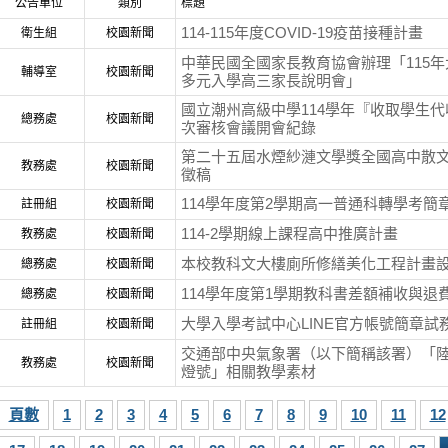
公告單位
類別
標題
114-115年度COVID-19疫苗接種計畫
衛生組
校園新聞
中華民國全國家長教育協會辦理「115
輔導室
校園新聞
多元入學高三家長說明會」
國立潮州高級中學114學年『收取學生
總務處
校園新聞
次審核會議開會紀錄
第二十五屆水煙紗漣文學獎全國高中散
教務處
校園新聞
徵稿
114學年度第2學期高一普通科轉學考簡
註冊組
校園新聞
114-2學期線上課程高中推廣計畫
教務處
校園新聞
本校教科文大樓廁所修繕美化工程計畫
總務處
校園新聞
114學年度第1學期教科書差額補收與退
總務處
校園新聞
大學入學考試中心LINE官方帳號簡章試
註冊組
校園新聞
交通部中央氣象署（以下簡稱該署）「
教務處
校園新聞
燈號」相關教學素材
頁數
1
2
3
4
5
6
7
8
9
10
11
12