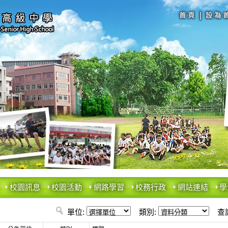
校園訊息
校園活動
網路學習
校務行政
網站連結
學
單位:
類別:
查詢