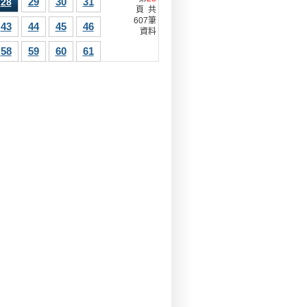
29
30
31
28
頁 共
607筆
43
44
45
46
資料
58
59
60
61