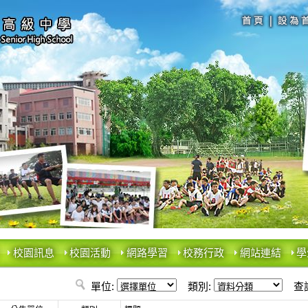
校園訊息
校園活動
網路學習
校務行政
網站連結
學
單位:
類別:
查詢