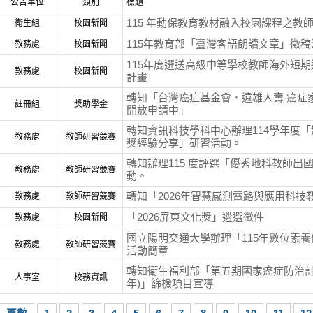
公告單位
類別
標題
115 年動保教育教材融入校園課程之教
衛生組
校園新聞
115年教育部「臺灣客語朗讀文章」徵
教務處
校園新聞
115年度選送高級中等學校教師海外短
教務處
校園新聞
計畫
轉知「台灣癌症基金會．遠雄人壽 癌症
註冊組
獎助學金
開放申請中」
轉知資訊科技學科中心辦理114學年度「
教務處
教師研習競賽
獎經驗分享」研習活動。
轉知辦理115 度評選「優秀地科教師出
教務處
教師研習競賽
動。
轉知「2026年智慧感測電路與應用科技
教務處
教師研習競賽
「2026屏東文化獎」遴選徵件
教務處
校園新聞
國立陽明交通大學辦理「115年數位素
教務處
教師研習競賽
活動簡章
轉知衛生福利部「第五期國家癌症防治計畫(2
人事室
校務資訊
年)」篩檢項目宣導