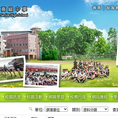
校園訊息
校園活動
網路學習
校務行政
網站連結
學
單位:
類別:
查詢