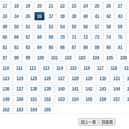
17
18
19
20
21
22
23
24
25
26
27
33
34
35
37
38
39
40
41
42
43
36
49
50
51
52
53
54
55
56
57
58
59
65
66
67
68
69
70
71
72
73
74
75
81
82
83
84
85
86
87
88
89
90
91
97
98
99
100
101
102
103
104
105
106
110
111
112
113
114
115
116
117
118
11
123
124
125
126
127
128
129
130
131
136
137
138
139
140
141
142
143
144
149
150
151
152
153
154
155
156
157
162
163
164
165