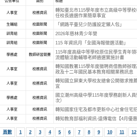
公告單位
類別
標題
轉知臺北市115學年度市立高級中等學
人事室
校務資訊
任校長遴選作業簡章事宜
「網路平臺兒少防護設定懶人包」
生輔組
校園新聞
2026年慈林青少年營
訓育組
校園新聞
115 年資訊月「全國海報徵選活動」
訓育組
校園新聞
115年度高級中等學校原住民學生青年
學務處
教師研習競賽
流體驗活動輔導老師遴選實施計畫
轉知國教署115學年度徵聘商借教師辦
人事室
校務資訊
政及十二年國民基本教育相關業務訊息
轉知國立屏東大學校友總會公開徵求推
人事室
校務資訊
宜
國立潮州高級中學115年度學務創新人員
學務處
校務資訊
次）
轉知國家住宅及都市更新中心社會住宅
人事室
校務資訊
轉知教育部福利資訊-遠傳電信【4月優
人事室
校務資訊
頁數
1
2
3
4
5
6
7
8
9
10
11
12