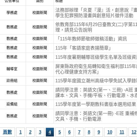
公告單位
類別
標題
法務部辦理「炎夏『漫』活，創意說『畫
學務處
校園新聞
學生犯罪預防漫畫與創意短片徵件活動
依教育部115年6月29日臺教文(二)字第115
教務處
校園新聞
理，請見公告說明
「115年教師節敬師徵稿活動」資訊
教務處
校園新聞
115年「客語家庭表揚簡章」
教務處
校園新聞
115年度暑期輔導班級學生名單及班級資
教務處
校園新聞
屏東縣政府衛生局轉知衛生福利部115年度
輔導室
校園新聞
代心理健康支持方案」
115學年度國立潮州高級中學免試入學錄取
註冊組
校園新聞
請同學注意：英語文(第一、三冊) -A班
教務處
校園新聞
課本、文具、手機/平板、行動電源、水
115學年度第一學期教科書版本選用結果
設備組
校園新聞
請同學注意：英語文(第一冊) -E班 重
教務處
校園新聞
文具、手機、行動電源
頁數
1
2
3
5
6
7
8
9
10
11
12
4