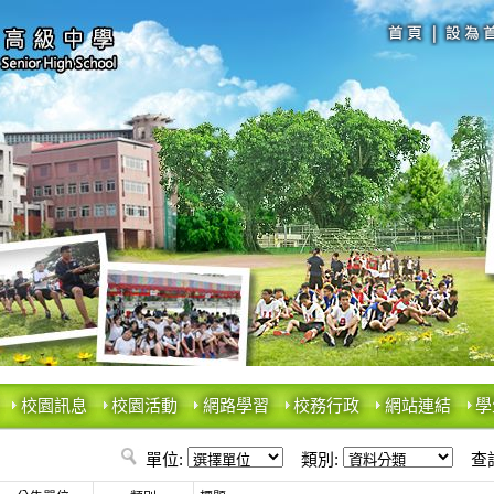
校園訊息
校園活動
網路學習
校務行政
網站連結
學
單位:
類別:
查詢