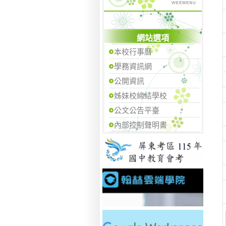
網站選項
本校行事曆
學務資訊網
公開資訊
姊妹校締結學校
公文公告平臺
內部控制聲明書