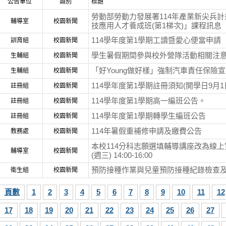
公告單位
類別
標題
勞動部勞動力發展署114年產業新尖兵計
輔導室
校園新聞
技應用人才養成班(第1梯次)」課程訊息
114學年度第1學期工讀暨愛心便當申請
訓育組
校園新聞
學生暑假期間參與校外營隊活動相關注
生輔組
校園新聞
「好Young做好樣」強制汽車責任保險
生輔組
校園新聞
114學年度第1學期註冊須知(開學日9月1
註冊組
校園新聞
114學年度第1學期高一編班公告。
註冊組
校園新聞
114學年度第1學期轉學生編班公告
註冊組
校園新聞
114年暑假重補修申請及繳費公告
教務處
校園新聞
本校114分科志願選填輔導講座改為線上實施-
輔導室
校園新聞
(週三) 14:00-16:00
預防接種作業與兒童預防接種紀錄檢查
衛生組
校園新聞
頁數
1
2
3
4
5
6
7
8
9
10
11
12
17
18
19
20
21
22
23
24
25
26
27