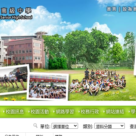
校園訊息
校園活動
網路學習
校務行政
網站連結
學
單位:
類別:
查詢