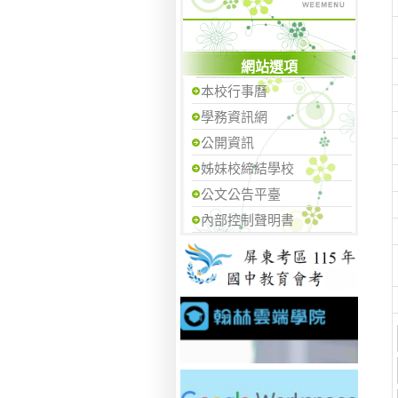
網站選項
本校行事曆
學務資訊網
公開資訊
姊妹校締結學校
公文公告平臺
內部控制聲明書