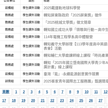
公告單位
類別
標題
2025戴運軌地球科學營
設備組
學生課外活動
轉知屏東縣政府「2025屏東獎」徵件
教務處
學生課外活動
「2025桃城文學獎」徵文簡章
教務處
學生課外活動
轉知國立成功大學「領導與行動－高中
教務處
學生課外活動
114年電機工程學系高中體驗營
設備組
學生課外活動
轉知義守大學辦理【113學年度高中英語
教務處
學生課外活動
表會】活動
轉知輔仁大學磨課師線上課程「時尚產
教務處
學生課外活動
轉知「2025年國立暨南國際大學青少年
教務處
學生課外活動
廣計畫」線上課程
臺灣『能』-永續能源創意實作競賽
設備組
學生課外活動
2025客家青年國際志工服務團」甄選簡
訓育組
學生課外活動
頁數
1
2
3
4
5
6
7
8
9
10
11
12
17
18
19
20
21
22
23
24
25
26
27