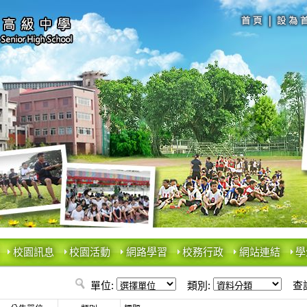
校園訊息
校園活動
網路學習
校務行政
網站連結
學
單位:
類別:
查詢