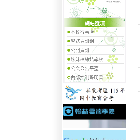
網站選項
本校行事曆
學務資訊網
公開資訊
姊妹校締結學校
公文公告平臺
內部控制聲明書