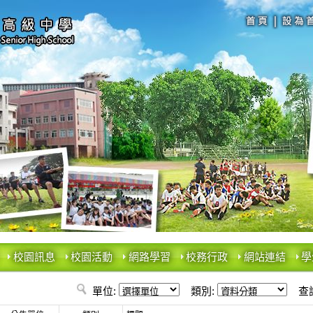
校園訊息
校園活動
網路學習
校務行政
網站連結
學
單位:
類別:
查詢