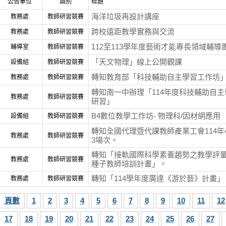
公告單位
類別
標題
海洋垃圾再設計講座
教務處
教師研習競賽
跨校遠距教學實務與交流
教務處
教師研習競賽
112至113學年度藝術才能專長領域輔導
輔導室
教師研習競賽
「天文物理」線上公開觀課
設備組
教師研習競賽
轉知教育部「科技輔助自主學習工作坊
教務處
教師研習競賽
轉知南一中辦理「114年度科技輔助自主學
教務處
教師研習競賽
研習」
B4數位教學工作坊- 物理科/因材網應用
設備組
教師研習競賽
轉知全國代理暨代課教師產業工會114年
教務處
教師研習競賽
3場次。
轉知「接軌國際科學素養趨勢之教學評
教務處
教師研習競賽
種子教師培訓計畫」。
轉知「114學年度廣達《游於藝》計畫」
教務處
教師研習競賽
頁數
1
2
3
4
5
6
7
8
9
10
11
12
17
18
19
20
21
22
23
24
25
26
27