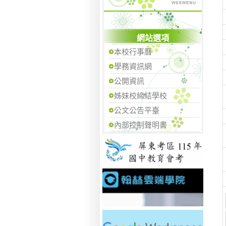
網站選項
本校行事曆
學務資訊網
公開資訊
姊妹校締結學校
公文公告平臺
內部控制聲明書