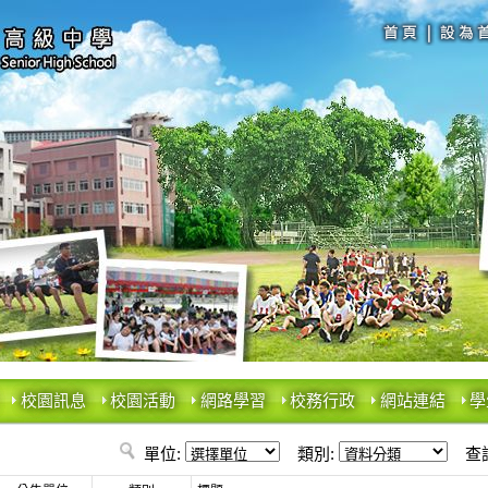
校園訊息
校園活動
網路學習
校務行政
網站連結
學
單位:
類別:
查詢