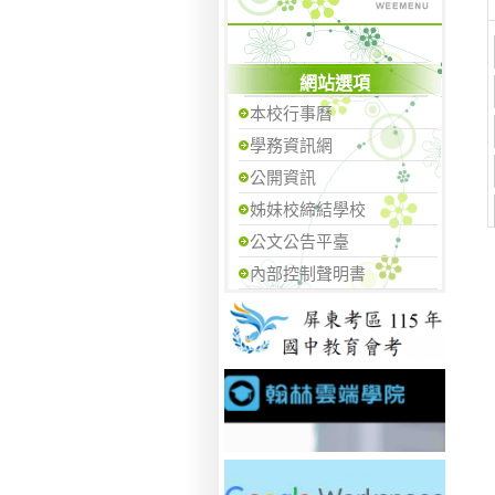
網站選項
本校行事曆
學務資訊網
公開資訊
姊妹校締結學校
公文公告平臺
內部控制聲明書