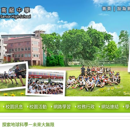
校園訊息
校園活動
網路學習
校務行政
網站連結
學
探索地球科學－未來大無限