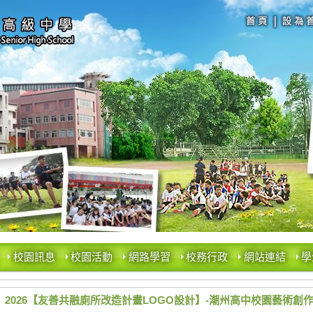
校園訊息
校園活動
網路學習
校務行政
網站連結
學
2026【友善共融廁所改造計畫LOGO設計】-潮州高中校園藝術創