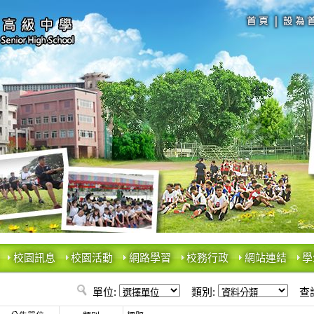
校園訊息
校園活動
網路學習
校務行政
網站連結
學
單位:
類別:
查詢