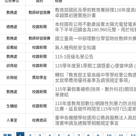
公告單位
類別
標題
教育部國民及學前教育署辦理116年度
教務處
教師研習競賽
卓越獎初選實施計畫
本校國有公用不動產設置太陽光電發電系
總務處
校園新聞
年下半年回饋金為180,960元整，用於
國立臺南一中辦理數位學習跨校教師共
教務處
教師研習競賽
無人機飛航安全知識
設備組
校園新聞
115-1班級名單公告
教務處
校園新聞
115學年度第1學期工讀暨愛心便當申請 (期限
訓育組
校園新聞
轉知「教育部主管高級中等學校軍公教
註冊組
獎助學金
女就學費用優待基準及請領規定事項」
115年暑假重補修(除英、數外科目)開
教務處
校園新聞
單連結
115年度教育部數位/網路性別暴力防治
生輔組
校園新聞
比賽，延長徵件時間至115年9月7日(星期
重申各機關學校適用公務員服務法人員
人事室
校務資訊
落實申請及通報等相關規定事宜