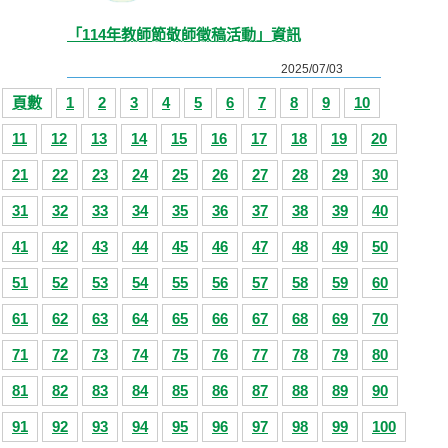
「114年教師節敬師徵稿活動」資訊
2025/07/03
頁數
1
2
3
4
5
6
7
8
9
10
11
12
13
14
15
16
17
18
19
20
21
22
23
24
25
26
27
28
29
30
31
32
33
34
35
36
37
38
39
40
41
42
43
44
45
46
47
48
49
50
51
52
53
54
55
56
57
58
59
60
61
62
63
64
65
66
67
68
69
70
71
72
73
74
75
76
77
78
79
80
81
82
83
84
85
86
87
88
89
90
91
92
93
94
95
96
97
98
99
100