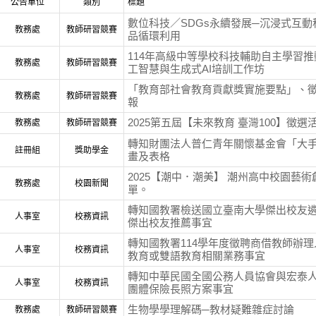
公告單位
類別
標題
數位科技／SDGs永續發展─沉浸式互
教務處
教師研習競賽
品循環利用
114年高級中等學校科技輔助自主學習推動
教務處
教師研習競賽
工智慧與生成式AI培訓工作坊
「教育部社會教育貢獻獎實施要點」、
教務處
教師研習競賽
報
2025第五屆【未來教育 臺灣100】徵選
教務處
教師研習競賽
轉知財團法人普仁青年關懷基金會「大
註冊組
獎助學金
畫及表格
2025【潮中．潮美】 潮州高中校園藝
教務處
校園新聞
單。
轉知國教署檢送國立臺南大學傑出校友遴
人事室
校務資訊
傑出校友推薦事宜
轉知國教署114學年度徵聘商借教師辦
人事室
校務資訊
教育或雙語教育相關業務事宜
轉知中華民國全國公務人員協會與宏泰
人事室
校務資訊
團體保險長照方案事宜
生物學學理解碼─教材疑難雜症討論
教務處
教師研習競賽