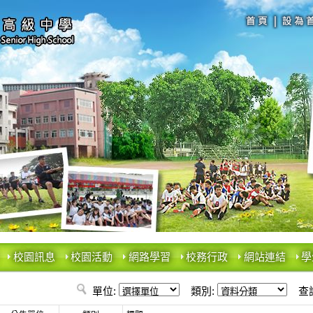
校園訊息
校園活動
網路學習
校務行政
網站連結
學
單位:
類別:
查詢