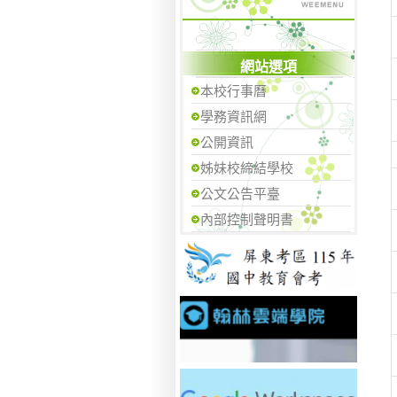
網站選項
本校行事曆
學務資訊網
公開資訊
姊妹校締結學校
公文公告平臺
內部控制聲明書