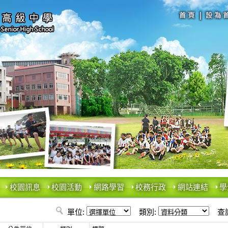
校園訊息
校園活動
網路學習
校務行政
網站連結
學
單位:
類別:
查詢