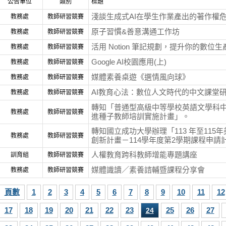
公告單位
類別
標題
淺談生成式AI在學生作業產出的著作權
教務處
教師研習競賽
原子習慣&善意溝通工作坊
教務處
教師研習競賽
活用 Notion 筆記規劃，提升你的數位生
教務處
教師研習競賽
Google AI校園應用(上)
教務處
教師研習競賽
媒體素養桌遊《選情風向球》
教務處
教師研習競賽
AI教育心法：數位人文時代的中文課堂
教務處
教師研習競賽
轉知「普通型高級中等學校英語文學科中
教務處
教師研習競賽
進種子教師培訓實施計畫」。
轉知國立成功大學辦理「113 年至115
教務處
教師研習競賽
創新計畫－114學年度第2學期課程申請
人權教育跨科教師增能專題講座
訓育組
教師研習競賽
媒體識讀／素養諮輔暨課程分享會
教務處
教師研習競賽
頁數
1
2
3
4
5
6
7
8
9
10
11
12
17
18
19
20
21
22
23
25
26
27
24