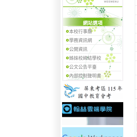
網站選項
本校行事曆
學務資訊網
公開資訊
姊妹校締結學校
公文公告平臺
內部控制聲明書