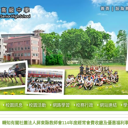
校園訊息
校園活動
網路學習
校務行政
網站連結
學
轉知有關社團法人屏東縣教師會114年度經常會費收繳及優惠福利