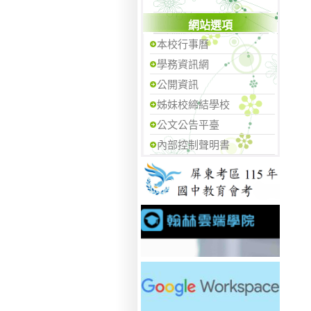
網站選項
本校行事曆
學務資訊網
公開資訊
姊妹校締結學校
公文公告平臺
內部控制聲明書