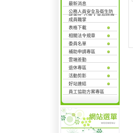
最新消息
公務人員安全及衛生防
護專區-公務人員保障暨
成員職掌
培訓委員會
表格下載
相關法令規章
委員名單
補助申請專區
雲端差勤
退休專區
活動剪影
好站連結
員工協助方案專區