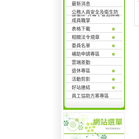
最新消息
公務人員安全及衛生防
護專區-公務人員保障暨
成員職掌
培訓委員會
表格下載
相關法令規章
委員名單
補助申請專區
雲端差勤
退休專區
活動剪影
好站連結
員工協助方案專區