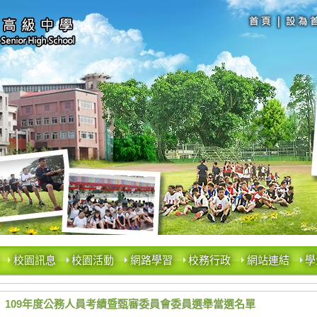
校園訊息
校園活動
網路學習
校務行政
網站連結
學
109年度公務人員考績暨甄審委員會委員選舉當選名單