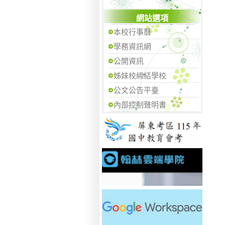
網站選項
本校行事曆
學務資訊網
公開資訊
姊妹校締結學校
公文公告平臺
內部控制聲明書