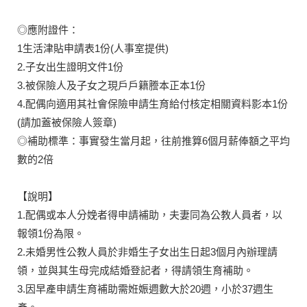
◎應附證件：
1生活津貼申請表1份(人事室提供)
2.子女出生證明文件1份
3.被保險人及子女之現戶戶籍謄本正本1份
4.配偶向適用其社會保險申請生育給付核定相關資料影本1份
(請加蓋被保險人簽章)
◎補助標準：事實發生當月起，往前推算6個月薪俸額之平均
數的2倍
【說明】
1.配偶或本人分娩者得申請補助，夫妻同為公教人員者，以
報領1份為限。
2.未婚男性公教人員於非婚生子女出生日起3個月內辦理請
領，並與其生母完成結婚登記者，得請領生育補助。
3.因早產申請生育補助需姙娠週數大於20週，小於37週生