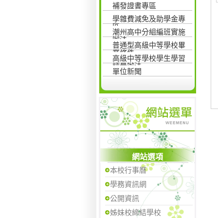
補發證書專區
學雜費減免及助學金專
區
潮州高中分組編班實施
辦法
普通型高級中等學校畢
業條件
高級中等學校學生學習
評量辦法
單位新聞
網站選項
本校行事曆
學務資訊網
公開資訊
姊妹校締結學校