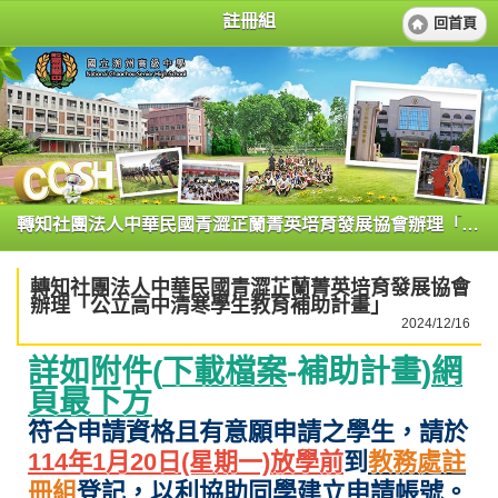
註冊組
回首頁
轉知社團法人中華民國青澀芷蘭菁英培育發展協會辦理「公立高中清寒學生教育補助計畫」
轉知社團法人中華民國青澀芷蘭菁英培育發展協會
辦理「公立高中清寒學生教育補助計畫」
2024/12/16
詳如附件(
下載檔案
-補助計畫
)網
頁最下方
符合申請資格且有意願申請之學生，請於
114年1月20日(星期一)放學前
到
教務處註
冊組
登記，以利協助同學建立申請帳號。