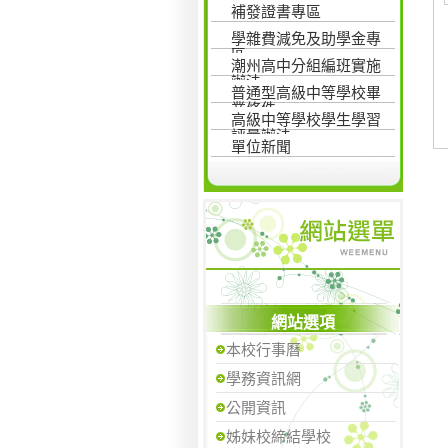
補發證書專區
學雜費減免及助學金專
區
潮州高中分組編班實施
辦法
普通型高級中等學校畢
業條件
高級中等學校學生學習
評量辦法
單位新聞
網站選項
本校行事曆
學務資訊網
公開資訊
姊妹校締結學校