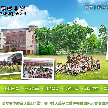
校園訊息
校園活動
網路學習
校務行政
網站連結
學
國立臺中教育大學114學年度申請入學第二階段甄試資訊及審查資