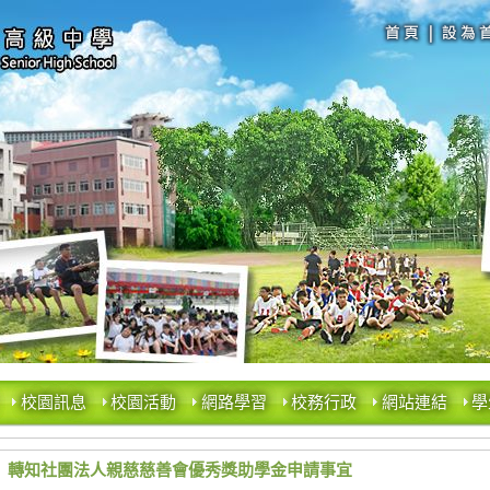
校園訊息
校園活動
網路學習
校務行政
網站連結
學
轉知社團法人親慈慈善會優秀獎助學金申請事宜