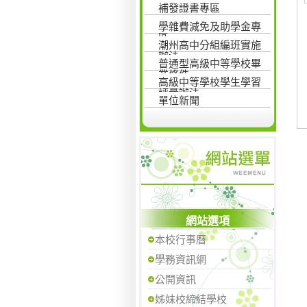
補發證書專區
學雜費減免及助學金專
區
潮州高中分組編班實施
辦法
普通型高級中等學校畢
業條件
高級中等學校學生學習
評量辦法
單位新聞
網站選項
本校行事曆
學務資訊網
公開資訊
姊妹校締結學校