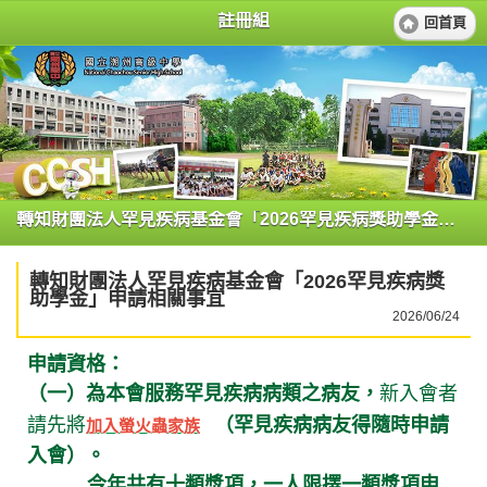
註冊組
回首頁
轉知財團法人罕見疾病基金會「2026罕見疾病獎助學金」申請相關事宜
轉知財團法人罕見疾病基金會「2026罕見疾病獎
助學金」申請相關事宜
2026/06/24
申請資格：
（一）
為本會服務罕見疾病病類之病友，
新入會者
（罕見疾病病友得隨時申請
請先將
加入螢火蟲家族
入會）。
今年共有
十類
獎項，
一人限擇一類獎項申