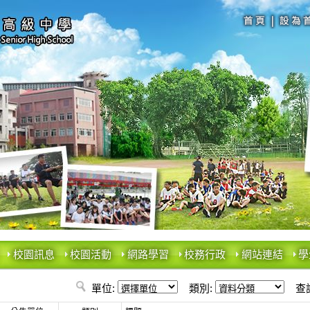
校園訊息
校園活動
網路學習
校務行政
網站連結
學
單位:
類別:
查詢