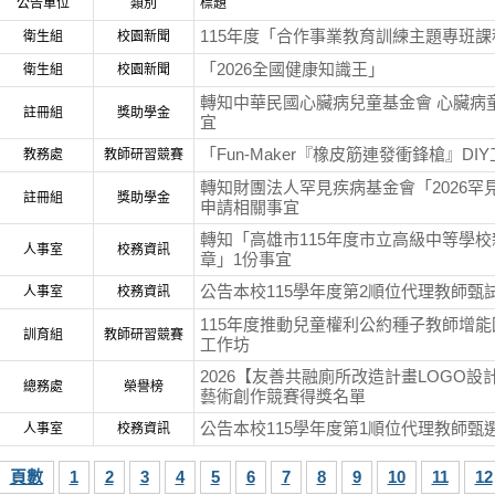
公告單位
類別
標題
115年度「合作事業教育訓練主題專班課
衛生組
校園新聞
「2026全國健康知識王」
衛生組
校園新聞
轉知中華民國心臟病兒童基金會 心臟病
註冊組
獎助學金
宜
「Fun-Maker『橡皮筋連發衝鋒槍』DI
教務處
教師研習競賽
轉知財團法人罕見疾病基金會「2026罕
註冊組
獎助學金
申請相關事宜
轉知「高雄市115年度市立高級中等學
人事室
校務資訊
章」1份事宜
公告本校115學年度第2順位代理教師甄
人事室
校務資訊
115年度推動兒童權利公約種子教師增
訓育組
教師研習競賽
工作坊
2026【友善共融廁所改造計畫LOGO設
總務處
榮譽榜
藝術創作競賽得獎名單
公告本校115學年度第1順位代理教師甄
人事室
校務資訊
頁數
1
2
3
4
5
6
7
8
9
10
11
12