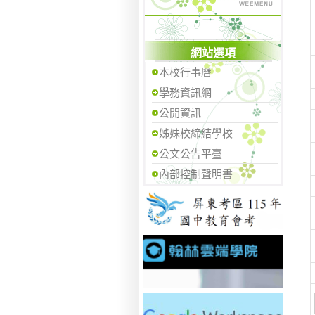
網站選項
本校行事曆
學務資訊網
公開資訊
姊妹校締結學校
公文公告平臺
內部控制聲明書