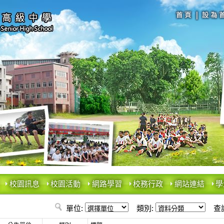
校園訊息
校園活動
網路學習
校務行政
網站連結
學
單位:
類別:
查詢