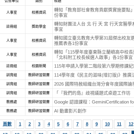
公告單位
類別
標題
轉知「教育部社會教育貢獻獎實施要點」
人事室
校務資訊
份事宜
轉知財團法人台 北 行 天 宮 行天宮醫
註冊組
獎助學金
事宜
轉知國立臺北教育大學第31屆傑出校友
人事室
校務資訊
推薦表各1份事宜
轉知「115學年度臺東縣立蘭嶼高中校
人事室
校務資訊
「北科附工校長候選人啟事」各1份事宜
115年申請入學第二階段第六學期修課
註冊組
校園新聞
114學年度《民主的滋味(增訂版)》推廣
訓育組
教師研習競賽
2026 國際特赦組織台灣分會年度國際
訓育組
教師研習競賽
「『我們的島』歧視議題式桌遊工作坊
訓育組
教師研習競賽
Google 認證課程：GeminiCertification for
教務處
教師研習競賽
AI 動畫影片創作
教務處
教師研習競賽
頁數
1
2
3
4
5
6
7
8
9
10
11
12