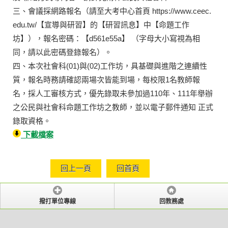
三、會議採網路報名（請至大考中心首頁 https://www.ceec.
edu.tw/【宣導與研習】的【研習訊息】中【命題工作
坊】），報名密碼：【d561e55a】 （字母大小寫視為相
同，請以此密碼登錄報名）。
四、本次社會科(01)與(02)工作坊，具基礎與進階之連續性
質，報名時務請確認兩場次皆能到場，每校限1名教師報
名，採人工審核方式，優先錄取未參加過110年、111年舉辦
之公民與社會科命題工作坊之教師，並以電子郵件通知 正式
錄取資格。
下載檔案
回上一頁
回首頁
撥打單位專線
回教務處