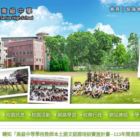
校園訊息
校園活動
網路學習
校務行政
網站連結
學
轉知「高級中等學校教師本土語文認證培訓實施計畫─113年閩南語認