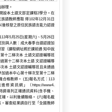
號函辦理。
起開設本土語文部定課程2學分。在
教師應取 得102年12月31日
日以後核發之原住民族語言能力認證
年5月25日(星期六)、5月26日
(二)班別與人數：成大春季台語認證加
線上研習（課程網址將於課前通 知中說
至第十二梯次本 土語文認證輔導班
過第十二梯次本土語 文認證輔導
次本 土語文認證輔導班且未通過
參加過本中心第十梯次至第十二梯
格教師。 (五)報名方式：113
訊網」（https://www4.
）；報名時請填列正確通訊資料(含手機、
正確，以利後續聯絡。 (六)報名截
核。審查結果請自行至「全國教師