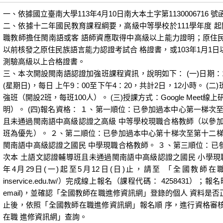
一、依據國立臺南大學113年4月10日南大本土字第1130006716 
二、依據十二年國民教育課程綱要，高級中等學校於111學年度 
職教師擔任閩南語或客 語師資應取得中高級以上能力證明；原住民族語
以前核發之原住民族語言能力認證考試合 格證書，或103年1月1
測驗高級以上合格證書。
三、本次開設閩南語認證加強班課程資訊，說明如下： (一)日期：113
(星期日)，每日 上午9：00至下午4：20，共計2日，12小時。 
強班（開設2班，每班100人）。 (三)授課方式：Google Meet
明）。 (四)報名資格： １、第一順位：已參加過本中心第一梯次
且未通過閩南語中高級認證之高級 中等學校現職合格教師（以參加
班為優先）。 ２、第二順位：已參加過本中心第十梯次至第十二梯
閩南語中高級認證之國民 中學現職合格教師。 ３、第三順位：已
次本 土語文認證輔導班且未通過閩南語中高級認證之國民 小學現職合
年4月29日(一)起至5月12日(日)止，請至 「全國教師在職進修資
inservice.edu.tw/）完成線上報名（課程代碼： 4258431
email)，並確認「全國教師在職進修資訊網」登錄的個人 資料是否
止後，依照「全國教師在職進修資訊網」報名順 序，進行資格審
在職 進修資訊網」查詢。