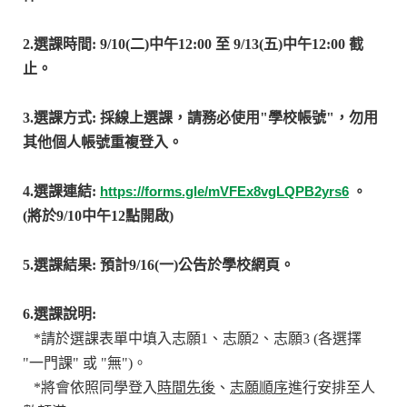
2.選課時間: 9/10(二
)
中午
12:00
至
9/13(
五
)
中午
12:00
截
止。
3.選課方式
: 採線上選課，
請務必使用
"
學校帳號
"
，勿用
其他個人帳號重複登入。
4.選課連結
:
https://forms.gle/mVFEx8vgLQPB2yrs6
。
(將於9/10中午12點開啟)
5.選課結果
:
預計
9/16(一)
公告於學校網頁。
6.選課說明
:
*請於選課表單中填入志願1、志願2、志願3 (各選擇
"一門課" 或 "無")。
*將會依照同學登入
時間先後
、
志願順序
進行安排至人