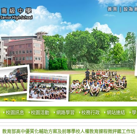
校園訊息
校園活動
網路學習
校務行政
網站連結
學
教育部高中優質化輔助方案及前導學校人權教育課程微評鑑工作坊