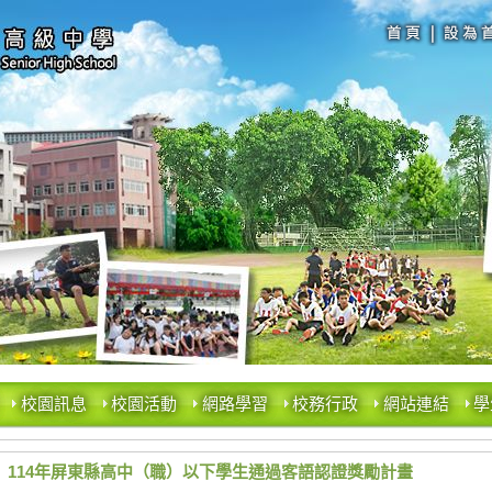
校園訊息
校園活動
網路學習
校務行政
網站連結
學
114年屏東縣高中（職）以下學生通過客語認證獎勵計畫