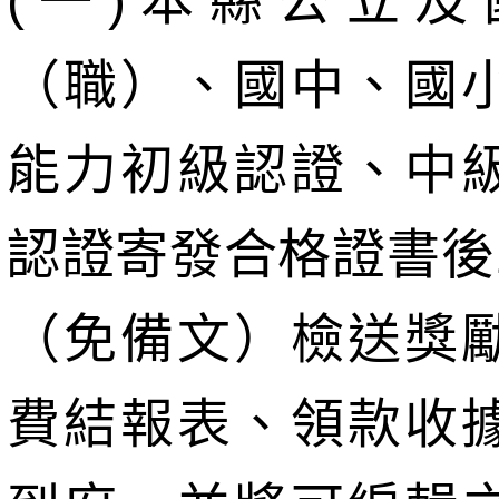
(一)本縣公立及
（職）、國中、國
能力初級認證、中
認證寄發合格證書後
（免備文）檢送獎
費結報表、領款收