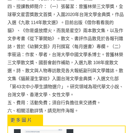
四、授課教師簡介：（一）張馨潔：曾獲林榮三文學獎，全
球華文星雲獎散文首獎，入圍2020年台灣文學金典獎，作品
入選《九歌 114年散文選》。目前出版《借你看看我的
貓》、《你是盛放煙火，而我是星空》兩本散文集，以及作
文參考書《從下筆開始》。散文、書評作品散見於各報刊雜
誌，曾於《幼獅文藝》月刊撰寫〈每月選書〉專欄。（二）
李筱涵：作家、學者，台灣大學中國文學系博士。曾獲林榮
三文學散文獎、國藝會創作補助，入選九歌 108年度散文
選。詩、散文與人物專訪散見各大報紙副刊與文學雜誌。散
文集《貓蕨漫生掌紋》入圍台灣文學金典獎，入選文化部
「第43次中小學生讀物選介」。研究領域為現代華文小說、
台灣文學、香港文學、女性文學。
五、費用：活動免費；須自行負擔往來交通費。
六、相關活動詳情，請見附件海報。
更 多 圖 片