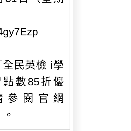
4gy7Ezp
全民英檢 i學
學習點數85折優
請參閱官網
/）。