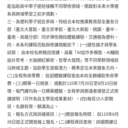
能協助高中學子提前接觸不同學術領域，開啟對未來大學選
系與跨域學習之初步規劃。
三、為便利學子就近參與，特結合本校推廣教育部全臺各分
部（臺北大夏館、臺北忠孝館、臺北大新館、桃園、臺中、
臺南、高雄分部）同步彈性開段體驗課程，交通極為便利。
四、本系列課程亮點與修課規範如下：(一)適性揚才與學系
試探： 由本校名師親自授課，涵蓋「AI協作多模態、AI輔助
設計思考、大咖網紅解密、哲學大哉問」等不同學群領域前
沿跨域主題，協助學生發掘潛力、精準定位未來選系方向。
(二)全程免收學費： 巡迴體驗課程皆由本校全額補助免收學
費。(三)精華一日微旅： 規劃於115年7月20日至8月10日辦
理，每門課均為一日精華體驗，全程參與期滿者頒發正式修
課證明（可作為自主學習成果素材）。(四)每班15人即開
班，名額有限，額滿為止。
五、報名方式與詳細資訊：(一)開放報名時間： 自115年6月
26日起正式開放線上報名。(二)課程資訊查詢：詳細開課日