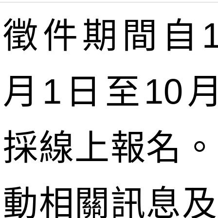
徵件期間自1
月1日至10
採線上報名。
動相關訊息及