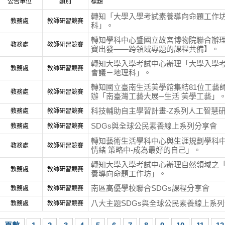
公告單位
類別
標題
轉知「大學入學考試素養導向命題工作坊
教務處
教師研習競賽
科」。
轉知學科中心暨國立故宮博物院聯合辦
教務處
教師研習競賽
寶出發——跨領域專題的課程共備】。
轉知大學入學考試中心辦理「大學入學
教務處
教師研習競賽
會議－地理科」。
轉知國立臺南生活美學館集結81位工藝師
教務處
教師研習競賽
辦「南臺灣工藝大展─生活 ̇美學工藝」
科技輔助自主學習計畫-Z系列人工智慧
教務處
教師研習競賽
SDGs與全球公民素養線上系列分享會
教務處
教師研習競賽
轉知藝術生活學科中心與生涯規劃學科
教務處
教師研習競賽
情緒 策略中-成為最好的自己」。
轉知大學入學考試中心辦理自然領域之
教務處
教師研習競賽
養導向命題工作坊」。
南區高優學校聯合SDGs課程分享會
教務處
教師研習競賽
八大主題SDGs與全球公民素養線上系
教務處
教師研習競賽