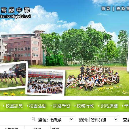
校園訊息
校園活動
網路學習
校務行政
網站連結
學
單位:
類別:
查詢