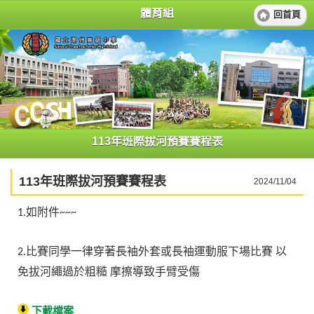
體育組
回首頁
113年班際拔河預賽賽程表
113年班際拔河預賽賽程表
2024/11/04
如附件
1.
~~~
比賽同學一律穿著長袖外套或長袖運動服下場比賽
以
2.
免拔河繩過於粗糙
摩擦導致手臂受傷
下載檔案