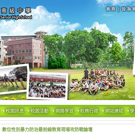
校園訊息
校園活動
網路學習
校務行政
網站連結
學
數位性別暴力防治最前線教育現場攻防戰論壇