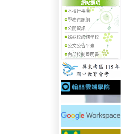
網站選項
本校行事曆
學務資訊網
公開資訊
姊妹校締結學校
公文公告平臺
內部控制聲明書