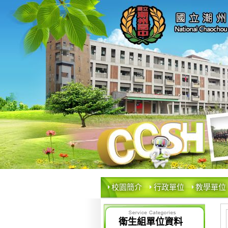
校園簡介
行政單位
教學單位
衛生組單位資料