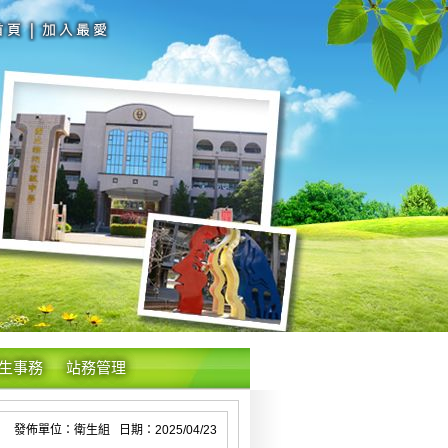
生事務
站務管理
發佈單位：衛生組 日期：2025/04/23