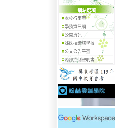
網站選項
本校行事曆
學務資訊網
公開資訊
姊妹校締結學校
公文公告平臺
內部控制聲明書