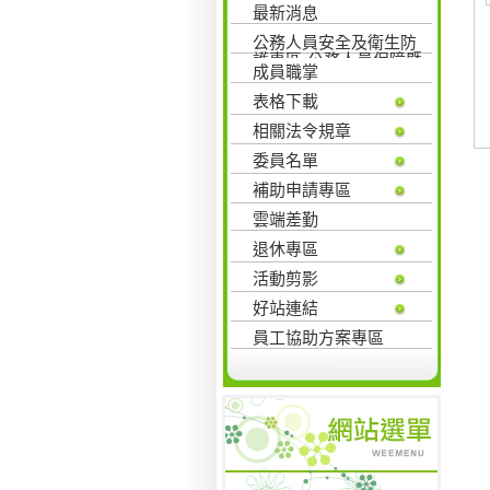
最新消息
公務人員安全及衛生防
護專區-公務人員保障暨
成員職掌
培訓委員會
表格下載
相關法令規章
委員名單
補助申請專區
雲端差勤
退休專區
活動剪影
好站連結
員工協助方案專區