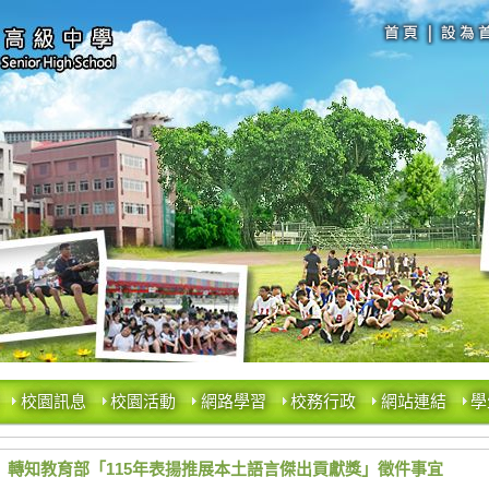
校園訊息
校園活動
網路學習
校務行政
網站連結
學
轉知教育部「115年表揚推展本土語言傑出貢獻獎」徵件事宜