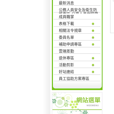
最新消息
公務人員安全及衛生防
護專區-公務人員保障暨
成員職掌
培訓委員會
表格下載
相關法令規章
委員名單
補助申請專區
雲端差勤
退休專區
活動剪影
好站連結
員工協助方案專區