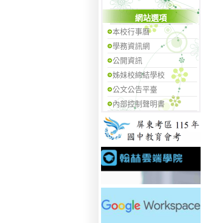
網站選項
本校行事曆
學務資訊網
公開資訊
姊妹校締結學校
公文公告平臺
內部控制聲明書