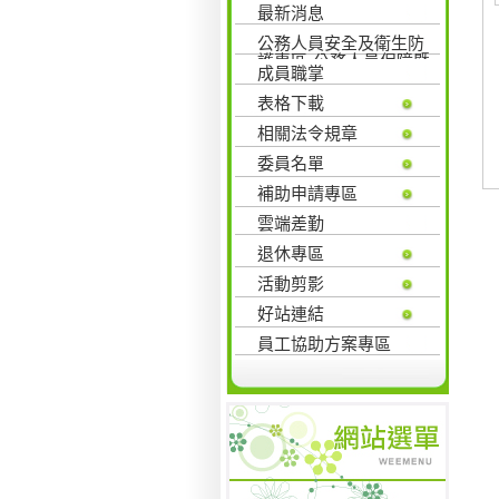
最新消息
公務人員安全及衛生防
護專區-公務人員保障暨
成員職掌
培訓委員會
表格下載
相關法令規章
委員名單
補助申請專區
雲端差勤
退休專區
活動剪影
好站連結
員工協助方案專區