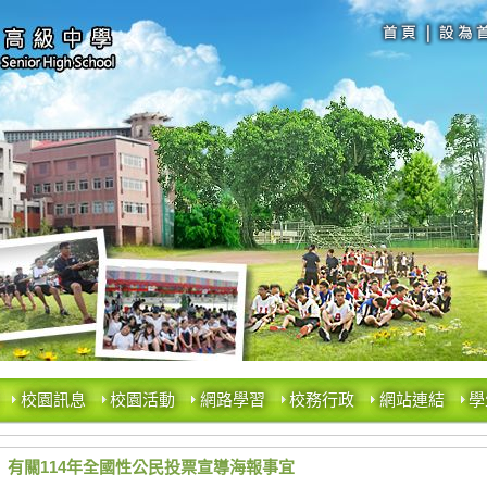
校園訊息
校園活動
網路學習
校務行政
網站連結
學
有關114年全國性公民投票宣導海報事宜