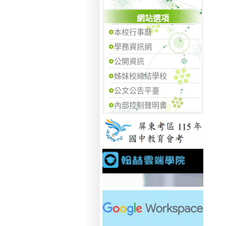
網站選項
本校行事曆
學務資訊網
公開資訊
姊妹校締結學校
公文公告平臺
內部控制聲明書