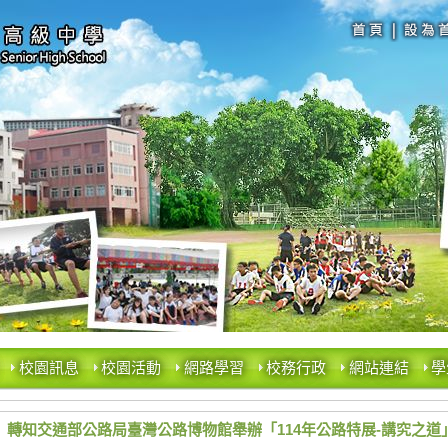
校園訊息
校園活動
網路學習
校務行政
網站連結
學
轉知交通部公路局臺灣公路博物館舉辦「114年公路特展-講究之道