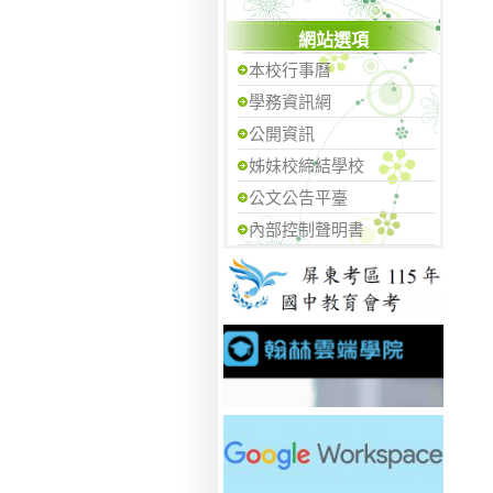
網站選項
本校行事曆
學務資訊網
公開資訊
姊妹校締結學校
公文公告平臺
內部控制聲明書