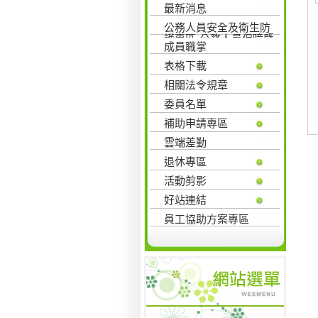
最新消息
公務人員安全及衛生防
護專區-公務人員保障暨
成員職掌
培訓委員會
表格下載
相關法令規章
委員名單
補助申請專區
雲端差勤
退休專區
活動剪影
好站連結
員工協助方案專區