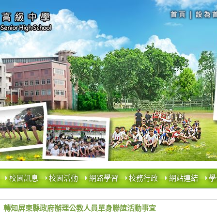
校園訊息
校園活動
網路學習
校務行政
網站連結
學
轉知屏東縣政府辦理公教人員單身聯誼活動事宜