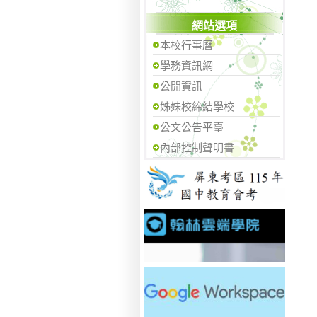
網站選項
本校行事曆
學務資訊網
公開資訊
姊妹校締結學校
公文公告平臺
內部控制聲明書