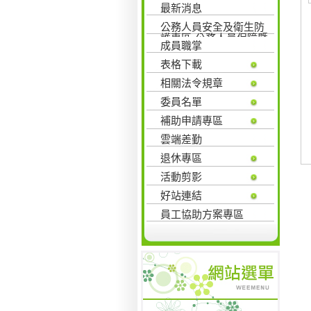
最新消息
公務人員安全及衛生防
護專區-公務人員保障暨
成員職掌
培訓委員會
表格下載
相關法令規章
委員名單
補助申請專區
雲端差勤
退休專區
活動剪影
好站連結
員工協助方案專區