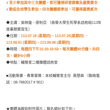
√
至少參加其中三次團體，即可獲得研習證書及嘉獎壹次
√
歡迎全校學生參加，四次團體都參加，可獲得嘉獎貳次
◆主講：吳映璇、廖則亞 （南華大學生死學系諮商組113年
度暑期實習生）
◆日期：
113.07.18 (星期四)、
113.07.25(星期四
) 、
113.08.01 (星期四)、113.08.08
(星期四
)
◆時間：
每週四下午15:20-16:50，每次團體90分鐘，共四
次，總計6小時
◆地點：輔導室二樓團體諮商室
■活動策畫．專業督導：本校輔導室主任 黃慧森 （聯絡電
話：08-7882017 # 901）
★團體海報如附件圖片；報名網址如下列。